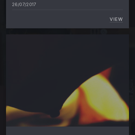
26/07/2017
VIEW
EL ILU