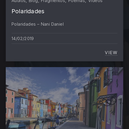
,
,
,
,
Audios
Blog
Fragmentos
Poemas
Videos
Polaridades
Polaridades – Nani Daniel
14/02/2019
VIEW
POLAR