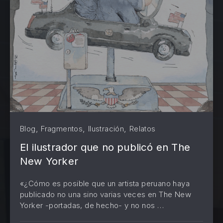
,
,
,
Blog
Fragmentos
Ilustración
Relatos
El ilustrador que no publicó en The
New Yorker
«¿Cómo es posible que un artista peruano haya
publicado no una sino varias veces en The New
Yorker -portadas, de hecho- y no nos …