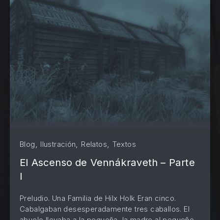
,
,
,
Blog
Ilustración
Relatos
Textos
El Ascenso de Vennákraveth – Parte
I
Preludio. Una Familia de Hilx Holk Eran cinco.
Cabalgaban desesperadamente tres caballos. El
abuelo llevaba a la pequeña, la madre al pequeño,