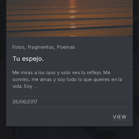
,
,
Fotos
Fragmentos
Poemas
Tu espejo.
Me miras a los ojos y solo ves tu reflejo. Me
sonríes, me amas y soy todo lo que quieres en la
vida. Soy …
26/06/2017
VIEW
TU ESP