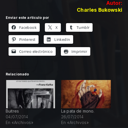
Autor:
Charles Bukowski
Enviar este artículo por
Facebook
X
Tumblr
Pinterest
LinkedIn
Correo electrónico
Imprimir
Relacionado
Buitres
La pata de mono.
04/07/2014
26/07/2014
En «Archivos»
En «Archivos»