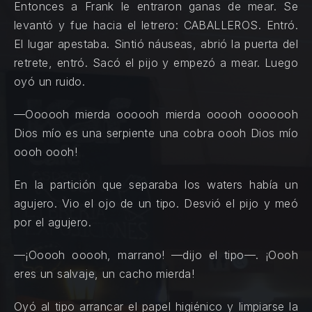
Entonces a Frank le entraron ganas de mear. Se
levantó y fue hacia el letrero: CABALLEROS. Entró.
El lugar apestaba. Sintió náuseas, abrió la puerta del
retrete, entró. Sacó el pijo y empezó a mear. Luego
oyó un ruido.
—Oooooh mierda oooooh mierda ooooh ooooooh
Dios mío es una serpiente una cobra oooh Dios mío
oooh oooh!
En la partición que separaba los waters había un
agujero. Vio el ojo de un tipo. Desvió el pijo y meó
por el agujero.
—¡Ooooh ooooh, marrano! —dijo el tipo—. ¡Oooh
eres un salvaje, un cacho mierda!
Oyó al tipo arrancar el papel higiénico y limpiarse la