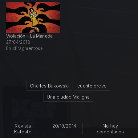
Violación – La Manada
27/04/2018
En «Fragmentos»
Charles Bukowski
cuento breve
Una ciudad Maligna
Revista
20/10/2014
No hay
en Una
Kafcafé
comentarios