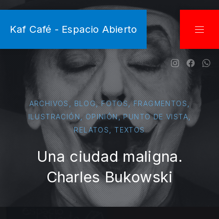
CLO
Kaf Café - Espacio Abierto
NAVI
New Wind
New W
Ne
,
,
,
,
ARCHIVOS
BLOG
FOTOS
FRAGMENTOS
,
,
,
ILUSTRACIÓN
OPINIÓN
PUNTO DE VISTA
,
RELATOS
TEXTOS
Una ciudad maligna.
Charles Bukowski