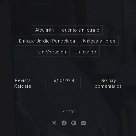
Alquitrán
cuento sin letra e
Enrique Jardiel Poncelada
Nalgas y libros
sin Vocación
Un marido
Revista
19/10/2014
No hay
en Un 
Kafcafé
comentarios
Share:
Share on X
Share on Facebook
Share on Pinterest
Share by Email