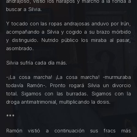
andrajoso, vistió los harapos y marchó a la fonda a
buscar a Silvia.
Y tocado con las ropas andrajosas anduvo por Irún,
acompañando a Silvia y cogido a su brazo mórbido
y distinguido. Nutrido público los miraba al pasar,
asombrado.
PREVIOUS
NE
Silvia sufría cada día más.
-¡La cosa marcha! ¡La cosa marcha! -murmuraba
todavía Ramón-. Pronto rogará Silvia un divorcio
total. Sigamos con las burradas. Sigamos con la
droga antimatrimonial, multiplicando la dosis.
***
Ramón vistió a continuación sus fracs más