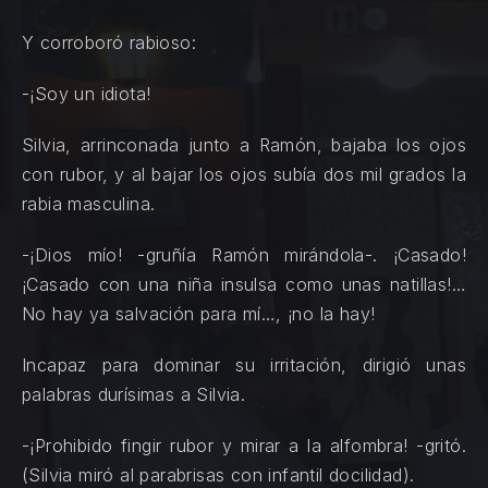
Y corroboró rabioso:
-¡Soy un idiota!
Silvia, arrinconada junto a Ramón, bajaba los ojos
con rubor, y al bajar los ojos subía dos mil grados la
rabia masculina.
-¡Dios mío! -gruñía Ramón mirándola-. ¡Casado!
¡Casado con una niña insulsa como unas natillas!…
No hay ya salvación para mí…, ¡no la hay!
Incapaz para dominar su irritación, dirigió unas
palabras durísimas a Silvia.
-¡Prohibido fingir rubor y mirar a la alfombra! -gritó.
(Silvia miró al parabrisas con infantil docilidad).