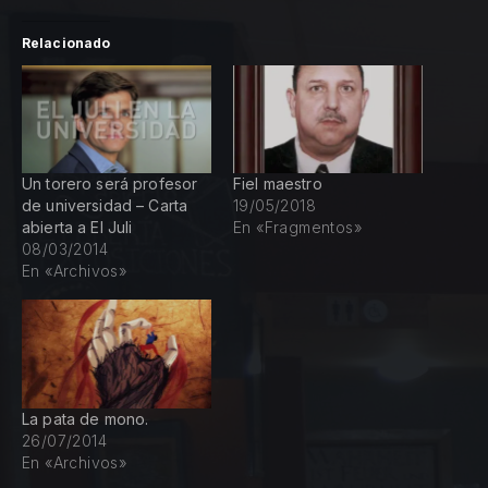
Relacionado
Un torero será profesor
Fiel maestro
de universidad – Carta
19/05/2018
abierta a El Juli
En «Fragmentos»
08/03/2014
En «Archivos»
La pata de mono.
26/07/2014
En «Archivos»