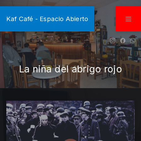
CLO
Kaf Café - Espacio Abierto
NAVI
New Wind
New W
Ne
La niña del abrigo rojo