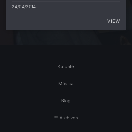
24/04/2014
VIEW
¿EXIST
Kafcafé
Música
Blog
** Archivos