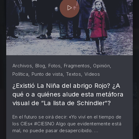
,
,
,
,
,
Archivos
Blog
Fotos
Fragmentos
Opinión
,
,
,
Política
Punto de vista
Textos
Videos
¿Existió La Niña del abrigo Rojo? ¿A
qué o a quiénes alude esta metáfora
visual de “La lista de Schindler“?
En el futuro se oirá decir: «Yo viví en el tiempo de
los CIEs« #CIESNO Algo que evidentemente está
PREVIOUS
NE
mal, no puede pasar desapercibido. …