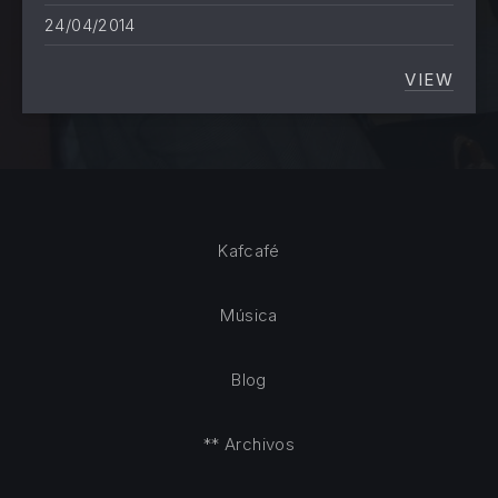
24/04/2014
VIEW
¿EXIST
Kafcafé
Música
Blog
** Archivos