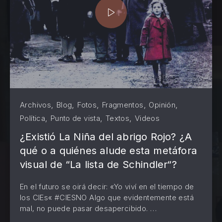
,
,
,
,
,
Archivos
Blog
Fotos
Fragmentos
Opinión
,
,
,
Política
Punto de vista
Textos
Videos
¿Existió La Niña del abrigo Rojo? ¿A
qué o a quiénes alude esta metáfora
visual de “La lista de Schindler“?
En el futuro se oirá decir: «Yo viví en el tiempo de
los CIEs« #CIESNO Algo que evidentemente está
PREVIOUS
NE
mal, no puede pasar desapercibido. …