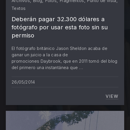
,
,
,
,
,
Archivos
Blog
Fotos
Fragmentos
Punto de vista
Textos
Deberán pagar 32.300 dólares a
fotógrafo por usar esta foto sin su
permiso
El fotógrafo británico Jason Sheldon acaba de
ganar un juicio a la casa de
promociones Daybrook, que en 2011 tomó del blog
del primero una instantánea que …
26/05/2014
VIEW
DEBERÁ