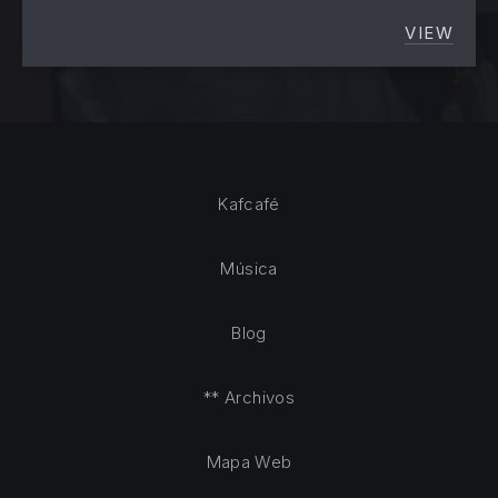
VIEW
PROYEC
Kafcafé
Música
Blog
** Archivos
Mapa Web