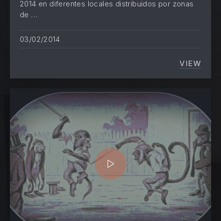
2014 en diferentes locales distribuidos por zonas
de …
03/02/2014
VIEW
LA ILU
PREVIOUS
NE