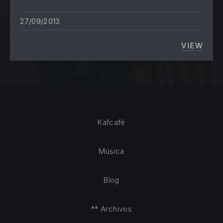
27/09/2013
VIEW
PROYEC
Kafcafé
Música
Blog
** Archivos