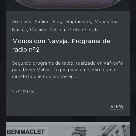
,
,
,
,
Archivos
Audios
Blog
Fragmentos
Monos con
,
,
,
Navaja
Opinión
Política
Punto de vista
Monos con Navaja. Programa de
radio nº2
Segundo programa de radio, realizado en Kaf-café
para Radio Malva. Lo que pasa en el barrio, en el
mundo lo que nos ocurre en …
27/11/2013
VIEW
MONOS 