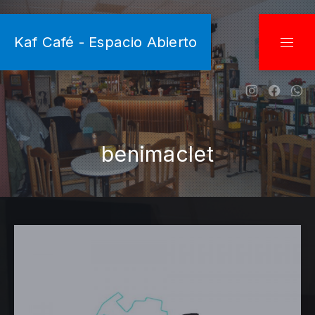
CLO
Kaf Café - Espacio Abierto
NAVI
New Wind
New W
Ne
benimaclet