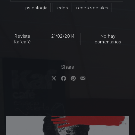
psicología
redes
redes sociales
Revista
21/02/2014
No hay
en El 
Kafcafé
comentarios
Share:
Share on X
Share on Facebook
Share on Pinterest
Share by Email
PREVIOUS
NE