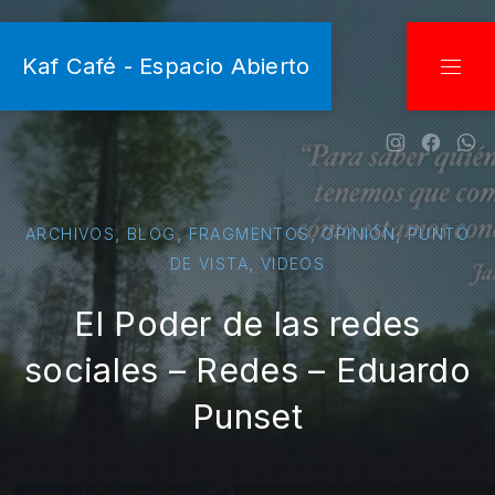
CLO
Kaf Café - Espacio Abierto
NAVI
New Wind
New W
Ne
,
,
,
,
ARCHIVOS
BLOG
FRAGMENTOS
OPINIÓN
PUNTO
,
DE VISTA
VIDEOS
El Poder de las redes
sociales – Redes – Eduardo
Punset