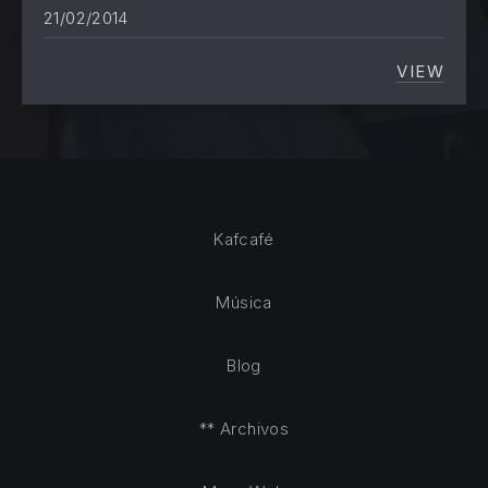
21/02/2014
VIEW
EL POD
Kafcafé
Música
Blog
** Archivos