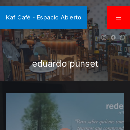
CLO
Kaf Café - Espacio Abierto
NAVI
New Wind
New W
Ne
eduardo punset