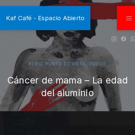
C
Kaf Café - Espacio Abierto
NA
New Win
New
,
,
BLOG
PUNTO DE VISTA
VIDEOS
Cáncer de mama – La edad
del aluminio