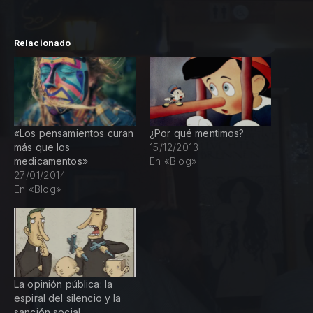
Relacionado
«Los pensamientos curan
¿Por qué mentimos?
más que los
15/12/2013
medicamentos»
En «Blog»
27/01/2014
En «Blog»
PREVIOUS
N
La opinión pública: la
espiral del silencio y la
sanción social.