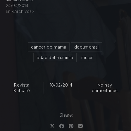
24/04/2014
En «Archivos»
cancer de mama
documental
edad del aluminio
mujer
Revista
18/02/2014
No hay
en Cá
Kafcafé
comentarios
Share: