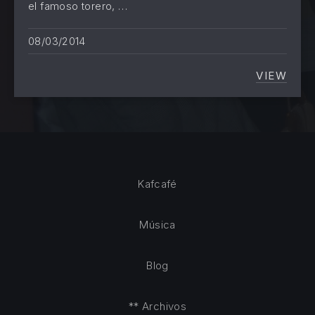
el famoso torero, …
08/03/2014
VIEW
UN TOR
Kafcafé
Música
Blog
** Archivos