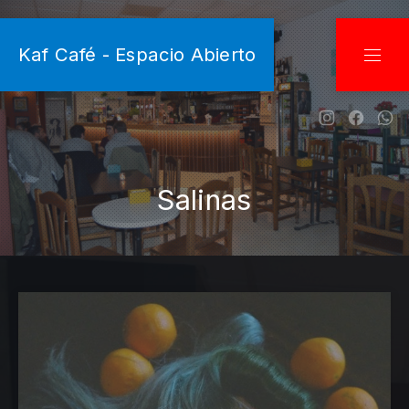
CLO
Kaf Café - Espacio Abierto
NAVI
New Wind
New W
Ne
Salinas