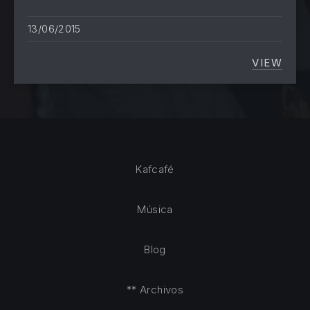
13/06/2015
VIEW
THE W
Kafcafé
Música
Blog
** Archivos