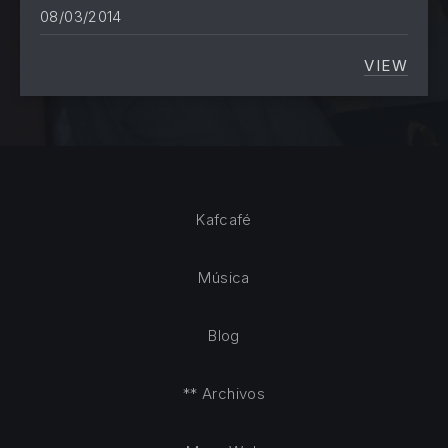
08/03/2014
VIEW
UN TOR
Kafcafé
Música
Blog
** Archivos