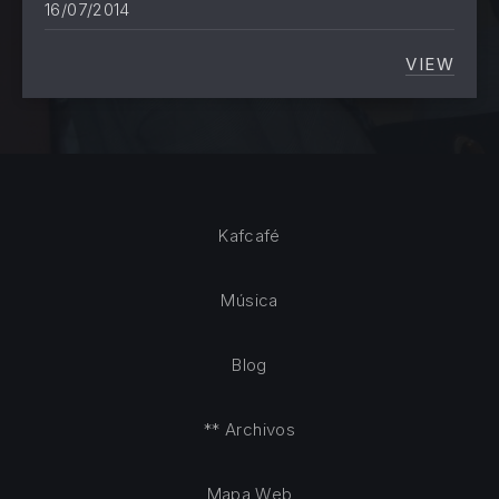
16/07/2014
VIEW
HOY HE
Kafcafé
Música
Blog
** Archivos
Mapa Web