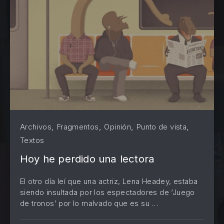
,
,
,
,
Archivos
Fragmentos
Opinión
Punto de vista
Textos
Hoy he perdido una lectora
El otro día leí que una actriz, Lena Headey, estaba
siendo insultada por los espectadores de ‘Juego
PREVIOUS
NE
de tronos’ por lo malvado que es su …