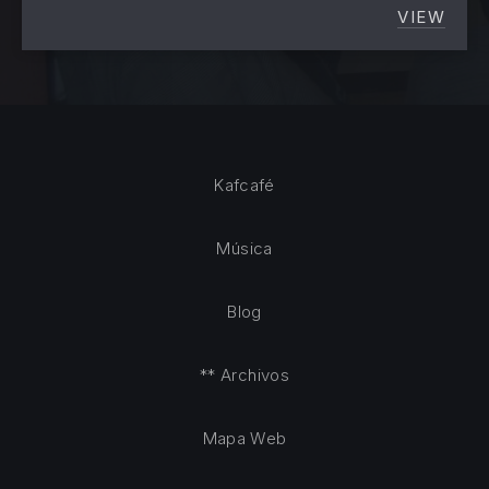
VIEW
ENTREV
Kafcafé
Música
Blog
** Archivos
Mapa Web