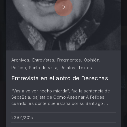
,
,
,
,
Archivos
Entrevistas
Fragmentos
Opinión
,
,
,
Política
Punto de vista
Relatos
Textos
Entrevista en el antro de Derechas
“Vas a volver hecho mierda”, fue la sentencia de
SebaBala, bajista de Cómo Asesinar A Felipes
cuando les conté que estaría por su Santiago …
PREVIOUS
NE
23/01/2015