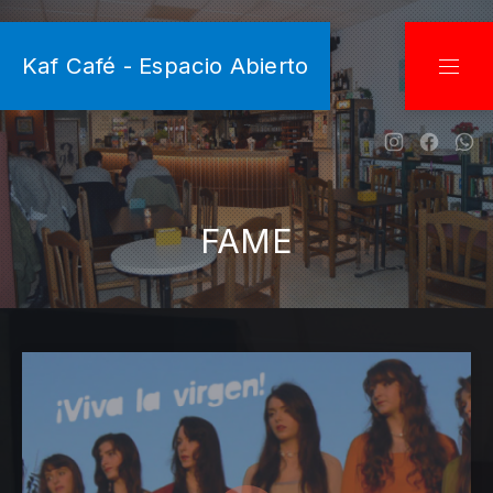
CLO
Kaf Café - Espacio Abierto
NAVI
New Wind
New W
Ne
FAME