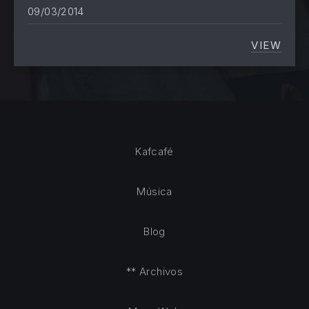
09/03/2014
VIEW
FLOS M
Kafcafé
Música
Blog
** Archivos