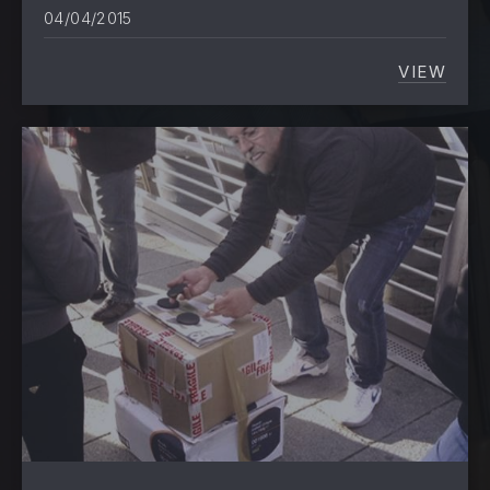
04/04/2015
VIEW
DESOBE
PREVIOUS
NE