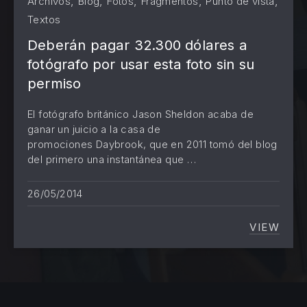
,
,
,
,
,
Archivos
Blog
Fotos
Fragmentos
Punto de vista
Textos
Deberán pagar 32.300 dólares a
PREVIOUS
NE
fotógrafo por usar esta foto sin su
permiso
El fotógrafo británico Jason Sheldon acaba de
ganar un juicio a la casa de
promociones Daybrook, que en 2011 tomó del blog
del primero una instantánea que …
26/05/2014
VIEW
DEBERÁ