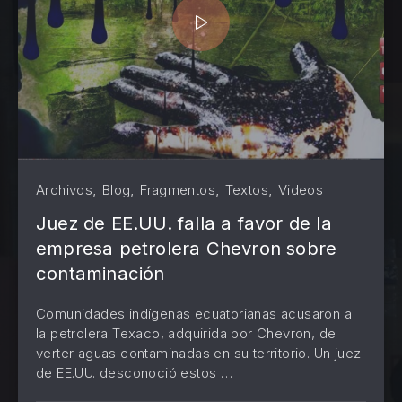
,
,
,
,
Archivos
Blog
Fragmentos
Textos
Videos
Juez de EE.UU. falla a favor de la
empresa petrolera Chevron sobre
contaminación
Comunidades indígenas ecuatorianas acusaron a
la petrolera Texaco, adquirida por Chevron, de
verter aguas contaminadas en su territorio. Un juez
PREVIOUS
NE
de EE.UU. desconoció estos …