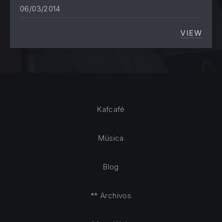
06/03/2014
VIEW
JUEZ D
Kafcafé
Música
Blog
** Archivos