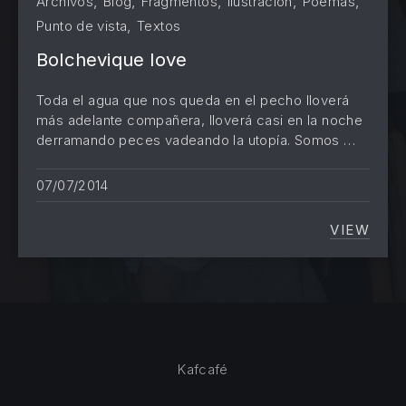
,
,
,
,
,
Archivos
Blog
Fragmentos
Ilustración
Poemas
,
Punto de vista
Textos
PREVIOUS
NE
Bolchevique love
Toda el agua que nos queda en el pecho lloverá
más adelante compañera, lloverá casi en la noche
derramando peces vadeando la utopía. Somos …
07/07/2014
VIEW
BOLCH
Kafcafé