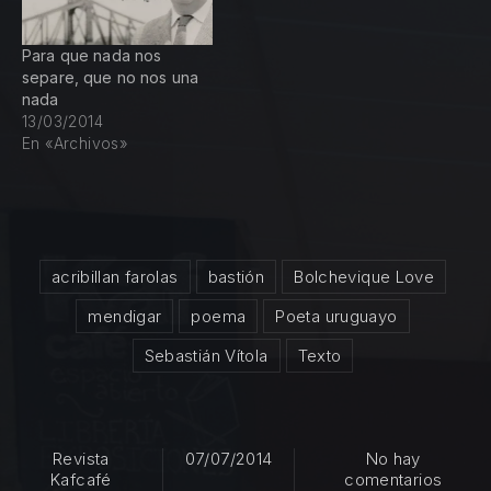
Para que nada nos
separe, que no nos una
nada
13/03/2014
En «Archivos»
acribillan farolas
bastión
Bolchevique Love
mendigar
poema
Poeta uruguayo
Sebastián Vítola
Texto
Revista
07/07/2014
No hay
en Bo
Kafcafé
comentarios