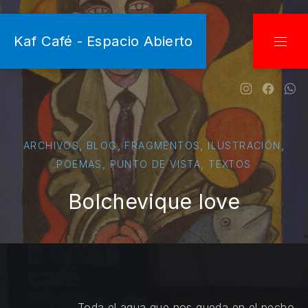
CLO
Kaf Café - Espacio Abierto
NAVI
New Wind
New W
Ne
,
,
,
,
ARCHIVOS
BLOG
FRAGMENTOS
ILUSTRACIÓN
,
,
POEMAS
PUNTO DE VISTA
TEXTOS
Bolchevique love
Toda el agua que nos queda en el pecho