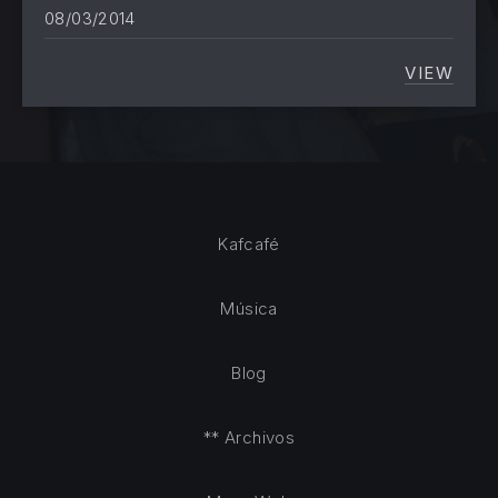
08/03/2014
VIEW
UN TOR
Kafcafé
Música
Blog
** Archivos