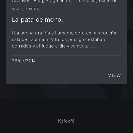
,
,
,
,
Archivos
Blog
Fragmentos
Ilustración
Punto de
,
vista
Textos
PREVIOUS
NE
La pata de mono.
I La noche era fría y húmeda, pero en la pequeña
sala de Laburnum Villa los postigos estaban
cerrados y el fuego ardía vivamente. …
26/07/2014
VIEW
LA PAT
Kafcafé