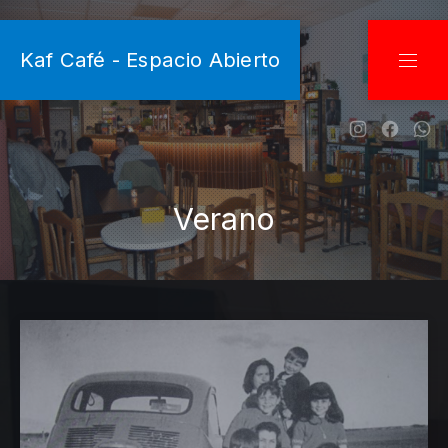
CLO
Kaf Café - Espacio Abierto
NAVI
New Wind
New W
Ne
Verano