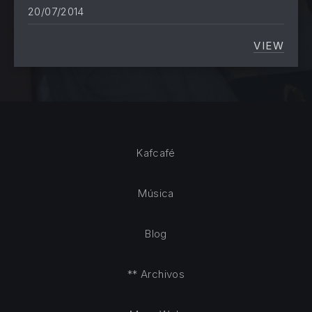
20/07/2014
VIEW
VERANO
Kafcafé
Música
Blog
** Archivos