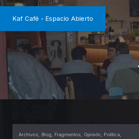
Kaf Café - Espacio Abierto
,
,
,
,
,
Archivos
Blog
Fragmentos
Opinión
Política