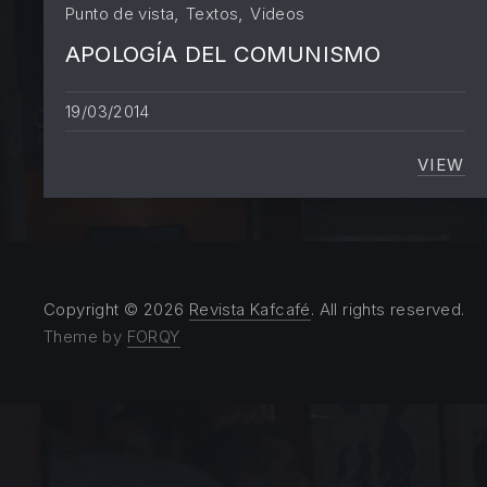
,
,
Punto de vista
Textos
Videos
APOLOGÍA DEL COMUNISMO
PREVIOUS
19/03/2014
VIEW
APO
Copyright © 2026
Revista Kafcafé
. All rights reserved.
Theme by
FORQY