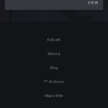
VIEW
52 RAZ
Kafcafé
Música
Blog
** Archivos
Mapa Web