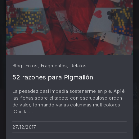
,
,
,
Blog
Fotos
Fragmentos
Relatos
52 razones para Pigmalión
La pesadez casi impedía sostenerme en pie. Apilé
las fichas sobre el tapete con escrupuloso orden
de valor, formando varias columnas multicolores.
Con la …
PREVIOUS
NE
27/12/2017