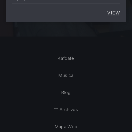
VIEW
«LA GE
Kafcafé
Música
Blog
** Archivos
Mapa Web