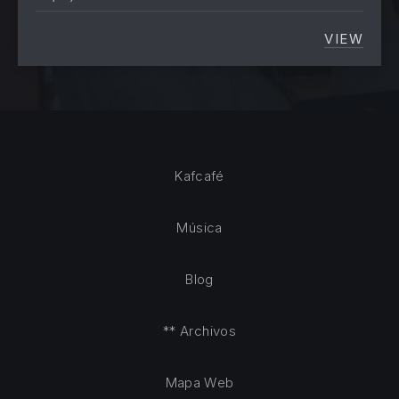
VIEW
ENTRE 
Kafcafé
Música
Blog
** Archivos
Mapa Web