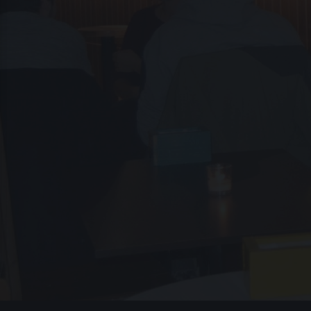
USEU VOL. 1 – UNA ANTOLOGÍA QUE BUSCA MOSTR