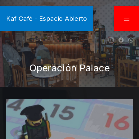
CLO
Kaf Café - Espacio Abierto
NAVI
New Wind
New W
Ne
Operación Palace