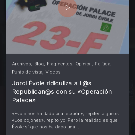
,
,
,
,
,
Archivos
Blog
Fragmentos
Opinión
Política
,
Punto de vista
Videos
Jordi Évole ridiculiza a L@s
Republican@s con su «Operación
Palace»
«Évole nos ha dado una lección», repiten algunos.
«Los cojones», repito yo. Pero la realidad es que
PREVIOUS
NE
Évole sí que nos ha dado una …