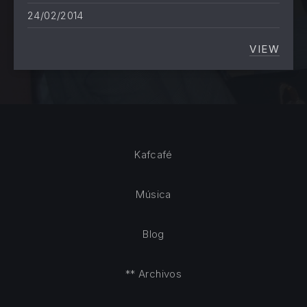
24/02/2014
VIEW
JORDI 
Kafcafé
Música
Blog
** Archivos