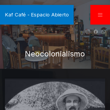
CLO
Kaf Café - Espacio Abierto
NAVI
New Wind
New W
Ne
Neocolonialismo