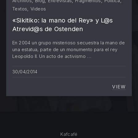
,
,
,
,
,
Archivos
Blog
Entrevistas
Fragmentos
Política
,
Textos
Videos
«Sikitiko: la mano del Rey» y L@s
PREVIOUS
NE
Atrevid@s de Ostenden
En 2004 un grupo misterioso secuestra la mano de
una estatua, parte de un monumento para el rey
Leopoldo II. Un acto de activismo …
30/04/2014
VIEW
«SIKIT
Kafcafé