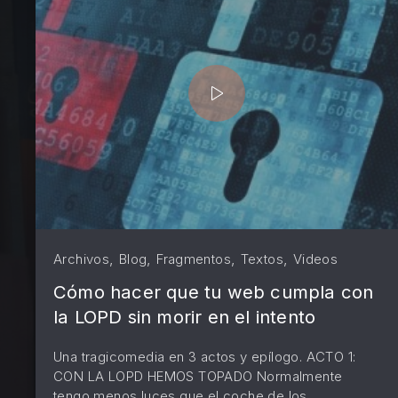
PREVIOUS
,
,
,
,
Archivos
Blog
Fragmentos
Textos
Videos
Cómo hacer que tu web cumpla con
la LOPD sin morir en el intento
Una tragicomedia en 3 actos y epílogo. ACTO 1:
CON LA LOPD HEMOS TOPADO Normalmente
tengo menos luces que el coche de los