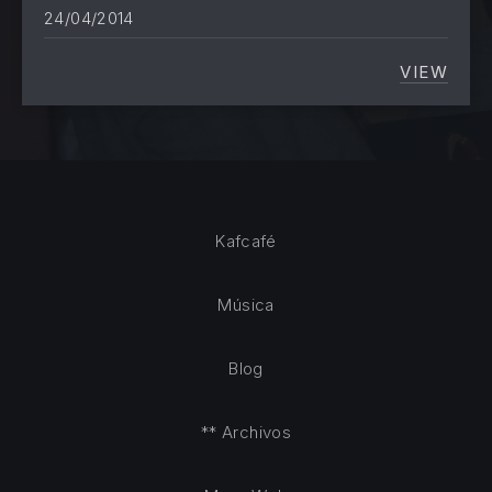
24/04/2014
VIEW
LA OPI
Kafcafé
Música
Blog
** Archivos