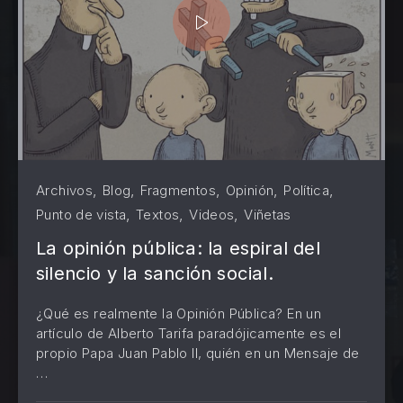
,
,
,
,
,
Archivos
Blog
Fragmentos
Opinión
Política
,
,
,
Punto de vista
Textos
Videos
Viñetas
La opinión pública: la espiral del
silencio y la sanción social.
¿Qué es realmente la Opinión Pública? En un
artículo de Alberto Tarifa paradójicamente es el
propio Papa Juan Pablo II, quién en un Mensaje de
PREVIOUS
NE
…