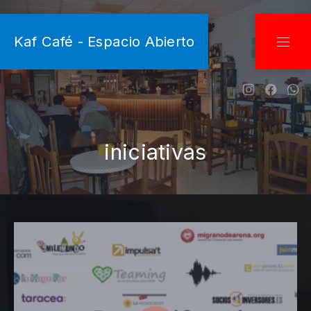
CLO
Kaf Café - Espacio Abierto
NAVI
New Wind
New W
Ne
iniciativas