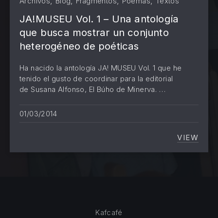
,
,
,
,
Archivos
Blog
Fragmentos
Poemas
Textos
JA!MUSEU Vol. 1 – Una antología
PREVIOUS
NE
que busca mostrar un conjunto
heterogéneo de poéticas
Ha nacido la antología JA! MUSEU Vol. 1 que he
tenido el gusto de coordinar para la editorial
de Susana Alfonso, El Búho de Minerva. …
01/03/2014
VIEW
JA!MUS
Kafcafé