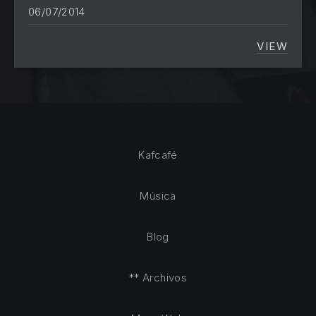
06/07/2014
VIEW
NUEVO
Kafcafé
Música
Blog
** Archivos