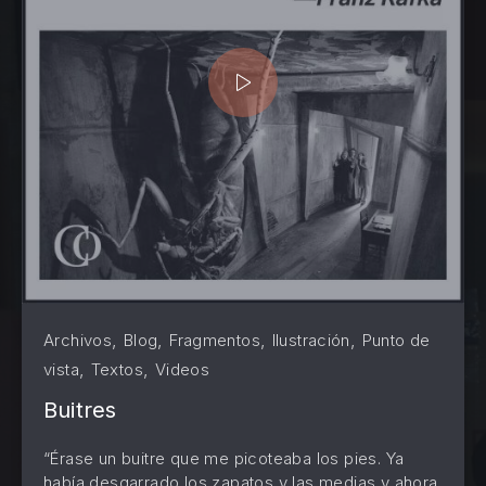
,
,
,
,
Archivos
Blog
Fragmentos
Ilustración
Punto de
,
,
vista
Textos
Videos
Buitres
“Érase un buitre que me picoteaba los pies. Ya
PREVIOUS
NE
había desgarrado los zapatos y las medias y ahora