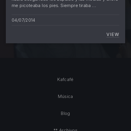
me picoteaba los pies. Siempre tiraba …
04/07/2014
VIEW
BUITRE
Kafcafé
Música
Blog
** Archivos