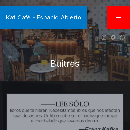
CLO
Kaf Café - Espacio Abierto
NAVI
New Wind
New W
Ne
Buitres