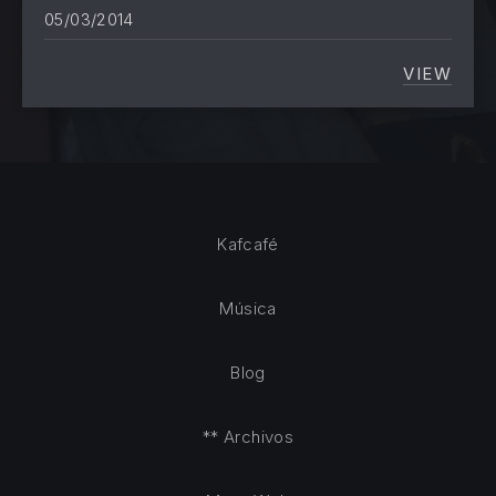
05/03/2014
VIEW
LOS CA
Kafcafé
Música
Blog
** Archivos