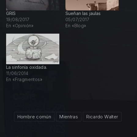
GRIS
Sueñan las jaulas
19/08/2017
05/07/2017
En «Opinión»
En «Blog»
La sinfonía oxidada.
11/06/2014
En «Fragmentos»
Hombre común
Mientras
Ricardo Walter