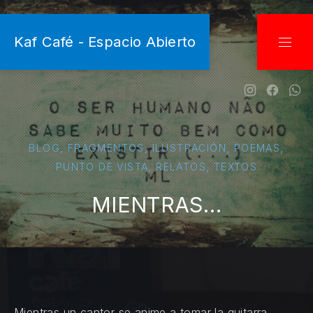
CLO
Kaf Café - Espacio Abierto
NAVI
New Wind
New W
Ne
,
,
,
,
BLOG
FRAGMENTOS
ILUSTRACIÓN
POEMAS
,
,
PUNTO DE VISTA
RELATOS
TEXTOS
MIENTRAS…
Mientras un cantor se anime a tomar la guitarra,