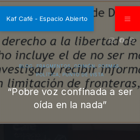
CLO
Kaf Café - Espacio Abierto
NAVI
New Wind
New W
Ne
,
,
,
,
BLOG
FRAGMENTOS
OPINIÓN
POEMAS
,
POLÍTICA
PUNTO DE VISTA
“Pobre voz confinada a ser
oída en la nada”