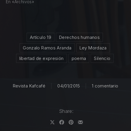
En «Archivos»
Artículo 19
Derechos humanos
Gonzalo Ramos Aranda
Ley Mordaza
libertad de expresión
poema
Silencio
en “Po
Revista Kafcafé
04/01/2015
1 comentario
PREVIOUS
NE
Share:
Share on X
Share on Facebook
Share on Pinterest
Share by Email