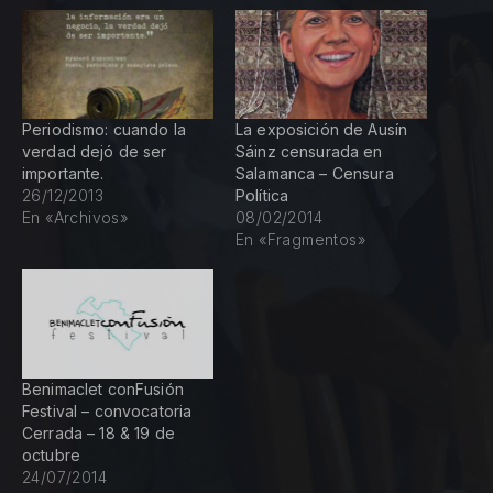
Periodismo: cuando la
La exposición de Ausín
verdad dejó de ser
Sáinz censurada en
importante.
Salamanca – Censura
26/12/2013
Política
En «Archivos»
08/02/2014
En «Fragmentos»
Benimaclet conFusión
Festival – convocatoria
Cerrada – 18 & 19 de
octubre
24/07/2014