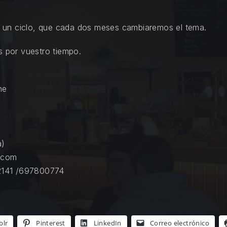
 de un ciclo, que cada dos meses cambiaremos el tema.
s por vuestro tiempo.
he
a)
l.com
2141 /697800774
blr
Pinterest
LinkedIn
Correo electrónico