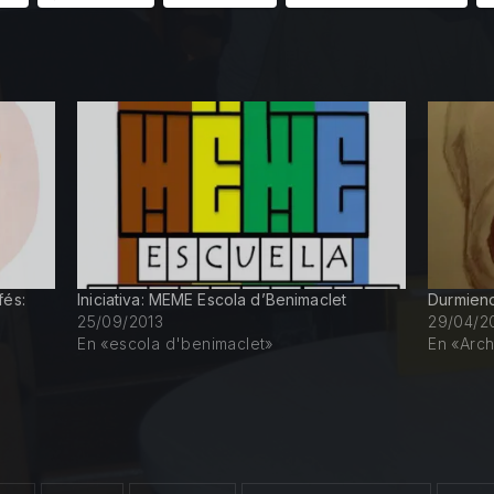
fés:
Iniciativa: MEME Escola d’Benimaclet
Durmiend
25/09/2013
29/04/2
En «escola d'benimaclet»
En «Arch