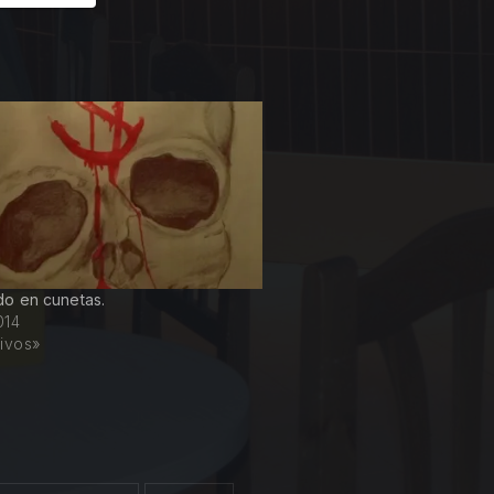
o en cunetas.
014
ivos»