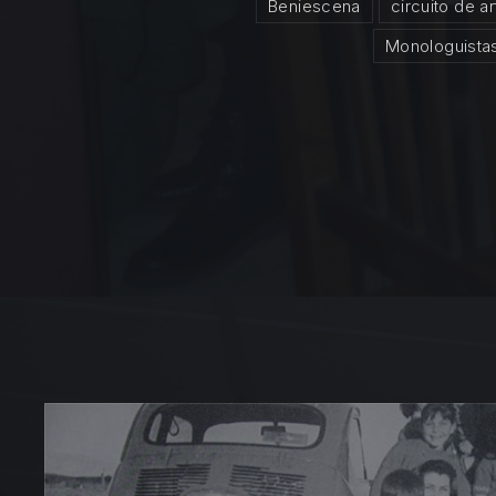
Beniescena
circuito de a
Monologuista