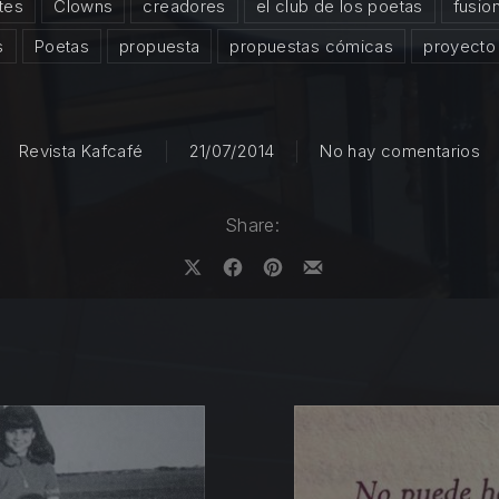
rtes
Clowns
creadores
el club de los poetas
fusio
s
Poetas
propuesta
propuestas cómicas
proyecto
en
Revista Kafcafé
21/07/2014
No hay comentarios
Share:
Share on X
Share on Facebook
Share on Pinterest
Share by Email