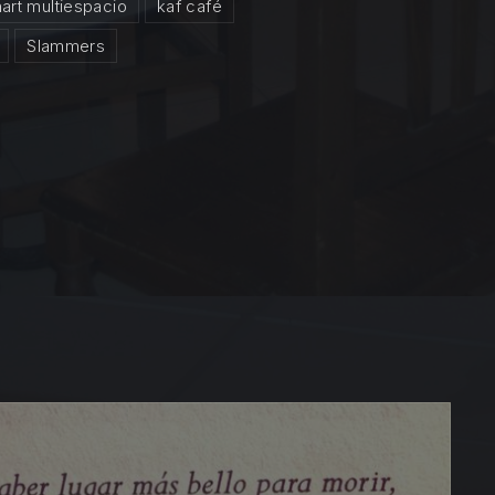
nart multiespacio
kaf café
Slammers
 Circuito de Artes Beniescena – Recepción de propuestas hast