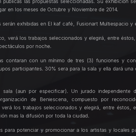
 públicas las propuestas seleccionadas. Su exhibición se
ugar en los meses de Octubre y Noviembre de 2014.
 serán exhibidas en El kaf café, Fusionart Multiespacio y 
co, verá los trabajos seleccionados y elegirá, entre éstos,
spectáculos por noche.
das contaran con un mínimo de tres (3) funciones y co
grupos participantes. 30% sera para la sala y ella dará u
na sala (aun por especificar). Un jurado independiente 
rganización de Beniescena, compuesto por reconocido
 verá los trabajos seleccionados y elegirá, entre éstos, 
ción mas la difusión por toda la ciudad.
es para potenciar y promocionar a los artistas y locales pa