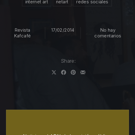
internet art
netart
redes sociales
Revista
17/02/2014
No hay
en Net
Kafcafé
comentarios
Share:
Share on X
Share on Facebook
Share on Pinterest
Share by Email