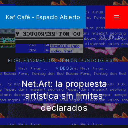
CLO
Kaf Café - Espacio Abierto
NAVI
New Wind
New W
Ne
,
,
,
,
BLOG
FRAGMENTOS
OPINIÓN
PUNTO DE VISTA
VIDEOS
Net.Art: la propuesta
artística sin límites
declarados