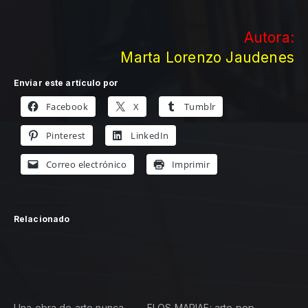
Autora:
Marta Lorenzo Jaudenes
Enviar este artículo por
Facebook
X
Tumblr
Pinterest
LinkedIn
Correo electrónico
Imprimir
Relacionado
Una obra de arte nunca
FLOS MARIAE: arte pop