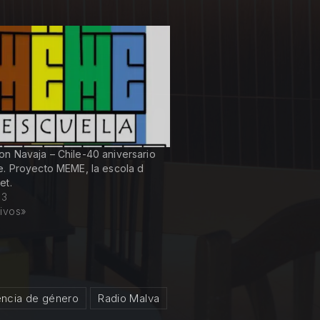
n Navaja – Chile-40 aniversario
e. Proyecto MEME, la escola d
et.
13
ivos»
encia de género
Radio Malva