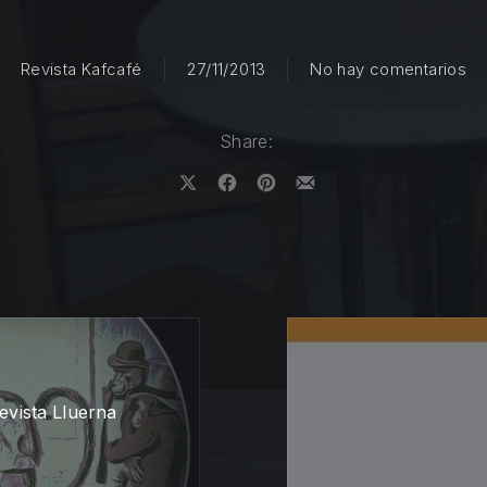
en
Revista Kafcafé
27/11/2013
No hay comentarios
Share:
Share on X
Share on Facebook
Share on Pinterest
Share by Email
evista Lluerna