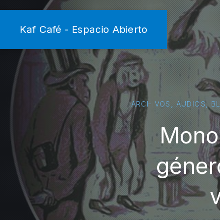
Kaf Café - Espacio Abierto
,
,
ARCHIVOS
AUDIOS
B
Monos
géner