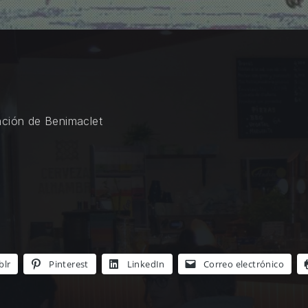
ación de Benimaclet
blr
Pinterest
LinkedIn
Correo electrónico