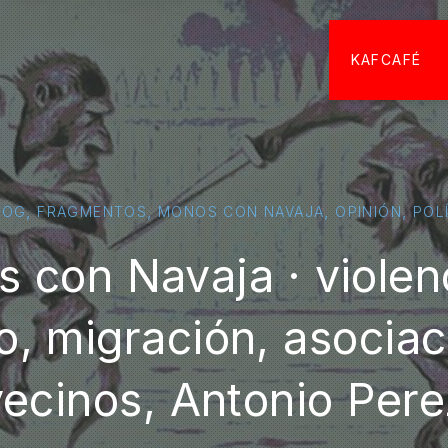
KAFCAFÉ
,
,
,
,
LOG
FRAGMENTOS
MONOS CON NAVAJA
OPINIÓN
POL
 con Navaja · violen
o, migración, asociac
vecinos, Antonio Pere