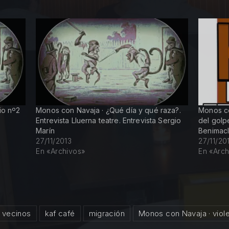
io nº2
Monos con Navaja · ¿Qué día y qué raza?.
Monos co
Entrevista Lluerna teatre. Entrevista Sergio
del golp
Marín
Benimacl
27/11/2013
27/11/20
En «Archivos»
En «Arch
 vecinos
kaf café
migración
Monos con Navaja · viol