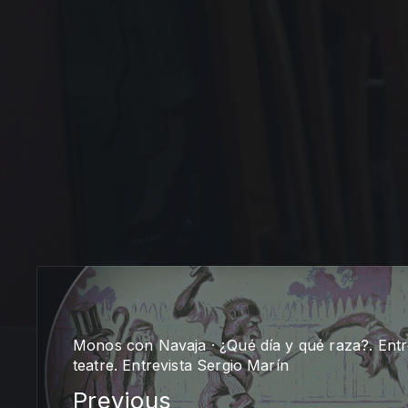
PREVIOUS
Monos con Navaja · ¿Qué día y qué raza?. Entr
teatre. Entrevista Sergio Marín
Previous