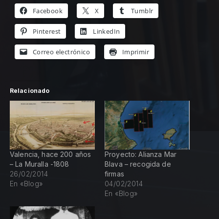
PREVIOUS
Facebook
X
Tumblr
Pinterest
LinkedIn
Correo electrónico
Imprimir
Relacionado
Valencia, hace 200 años
Proyecto: Alianza Mar
– La Muralla -1808
Blava – recogida de
26/02/2014
firmas
En «Blog»
04/02/2014
En «Blog»