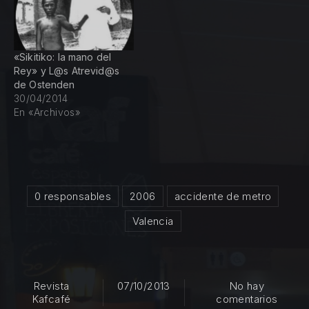
«Sikitiko: la mano del
Rey» y L@s Atrevid@s
de Ostenden
30/04/2014
En «Archivos»
0 responsables
2006
accidente de metro
Valencia
Revista
07/10/2013
No hay
en 0 r
Kafcafé
comentarios