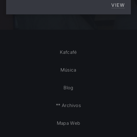
VIEW
0 RESP
Kafcafé
Música
Blog
** Archivos
Mapa Web