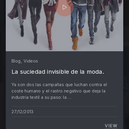
,
Blog
Videos
La suciedad invisible de la moda.
Ya son dos las campañas que luchan contra el
coste humano y el rastro negativo que deja la
industria textil a su paso: la …
PREVIOUS
NE
27/12/2013
VIEW
LA SUC