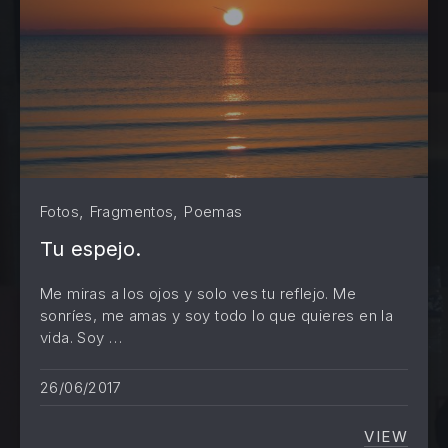
,
,
Fotos
Fragmentos
Poemas
Tu espejo.
Me miras a los ojos y solo ves tu reflejo. Me
sonríes, me amas y soy todo lo que quieres en la
vida. Soy …
PREVIOUS
NE
26/06/2017
VIEW
TU ESP