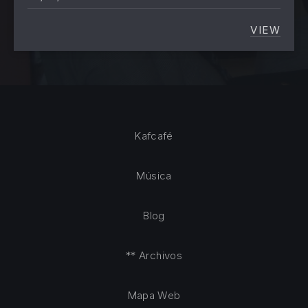
VIEW
UN NIÑ
Kafcafé
Música
Blog
** Archivos
Mapa Web