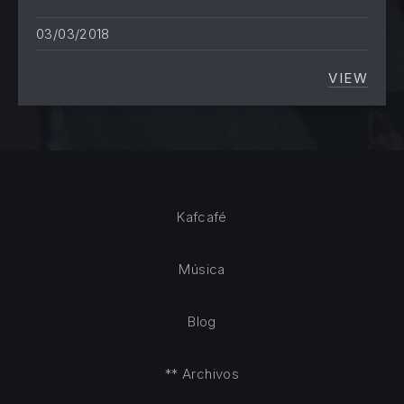
03/03/2018
VIEW
«LA LE
Kafcafé
Música
Blog
** Archivos