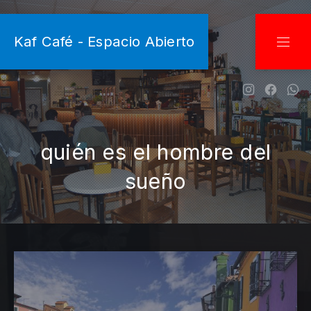
CLO
Kaf Café - Espacio Abierto
NAVI
New Wind
New W
Ne
quién es el hombre del
sueño